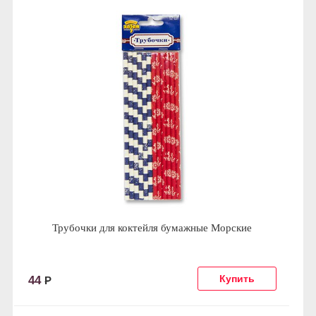
Трубочки для коктейля бумажные Морские
44
Р