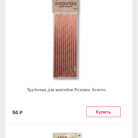
Трубочки для коктейля Розовое Золото
94
Р