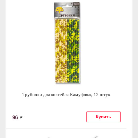
Трубочки для коктейля Камуфляж, 12 штук
96
Р