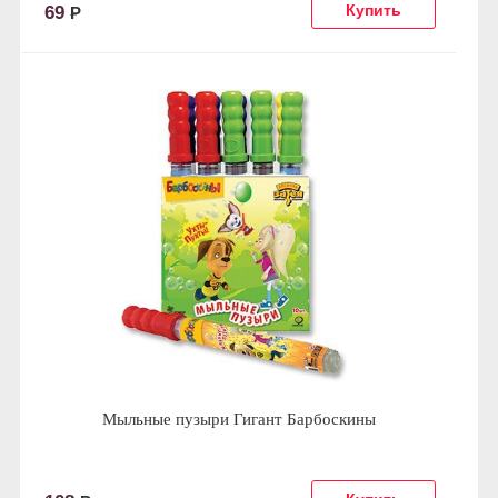
69
Р
Мыльные пузыри Гигант Барбоскины