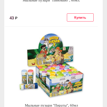
Мыльные пузыри "Пиноккио", 60мл.
43
Р
Мыльные пузыри "Пираты", 60мл