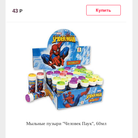
43
Р
Мыльные пузыри "Человек Паук", 60мл