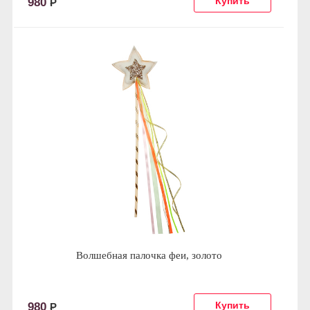
980
Р
Волшебная палочка феи, золото
980
Р