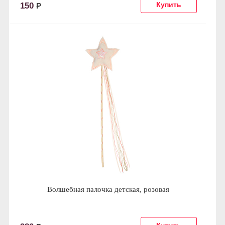
150
Р
Волшебная палочка детская, розовая