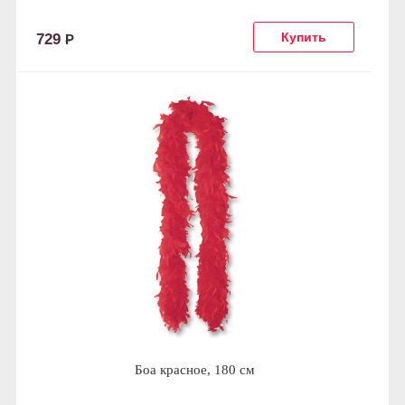
729
Р
Боа красное, 180 см