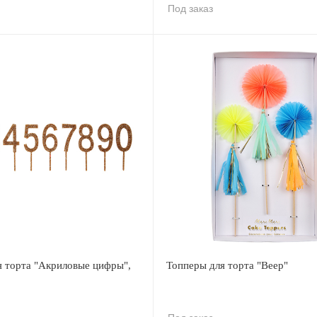
Под заказ
я торта "Акриловые цифры",
Топперы для торта "Веер"