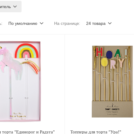
итель
ь:
По умолчанию
На странице:
24 товара
 торта "Единорог и Радуга"
Топперы для торта "Ура!"