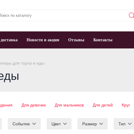
 доставка
Новости и акции
Отзывы
Контакты
перы для торта и еды
 еды
ждения
Для девочек
Для мальчиков
Для детей
Круг
Событие
Цвет
Размер
Тип