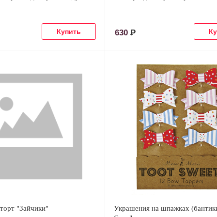
630
Р
торт "Зайчики"
Украшения на шпажках (бантики