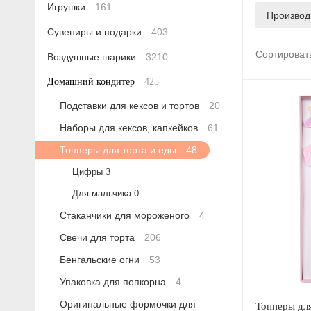
Игрушки
161
Производ
Сувениры и подарки
403
Сортироват
Воздушные шарики
3210
Домашний кондитер
425
Подставки для кексов и тортов
20
Наборы для кексов, капкейков
61
Топперы для торта и еды
48
Цифры
3
Для мальчика
0
Стаканчики для мороженого
4
Свечи для торта
206
Бенгальские огни
53
Упаковка для попкорна
4
Оригинальные формочки для
Топперы для