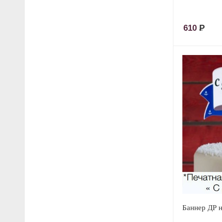
610
Р
Баннер ДР 